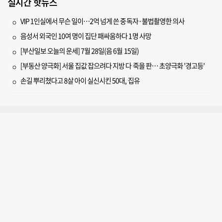
실시간 핫뉴스
VIP 1인실에서 무슨 일이…2억 넘게 쓴 중독자·불법촬영한 의사
음성서 외국인 10여 명이 집단 패싸움하다 1명 사망
[부산일보 오늘의 운세] 7월 28일(음 6월 15일)
[부동산 양극화] 서울 집값 잡으려다 지방 다 죽을 판… 초양극화 '경고등'
손길 뿌리쳤다고 8살 아이 실신시킨 50대, 집유