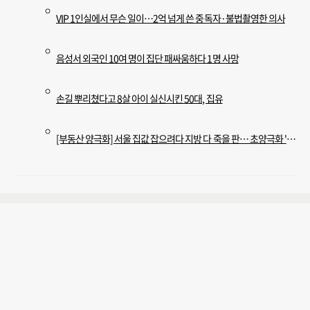
VIP 1인실에서 무슨 일이…2억 넘게 쓴 중독자·불법촬영한 의사
음성서 외국인 10여 명이 집단 패싸움하다 1명 사망
손길 뿌리쳤다고 8살 아이 실신시킨 50대, 집유
[부동산 양극화] 서울 집값 잡으려다 지방 다 죽을 판… 초양극화 '경고등'