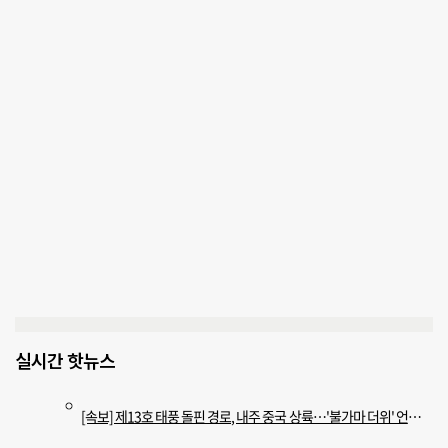
실시간 핫뉴스
[속보] 제13호 태풍 돌핀 경로, 내주 중국 상륙…'불가마 더위' 언제까지