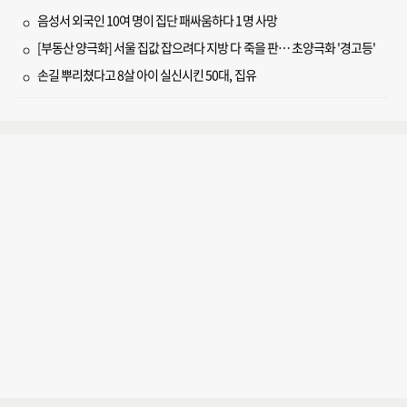
음성서 외국인 10여 명이 집단 패싸움하다 1명 사망
[부동산 양극화] 서울 집값 잡으려다 지방 다 죽을 판… 초양극화 '경고등'
손길 뿌리쳤다고 8살 아이 실신시킨 50대, 집유