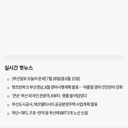
실시간 핫뉴스
[부산일보 오늘의 운세] 7월 28일(음 6월 15일)
렛츠런파크 부산경남, 8월 경마시행계획 발표… 여름철 경마 안전관리 강화
‘큰손’ 부산 외국인 관광객, K뷰티·명품 쓸어담았다
부산도시공사, 에코델타시티 공공분양주택 사업계획 발표
하단~대티, 구포~만덕 등 부산에 BRT 5개 노선 신설