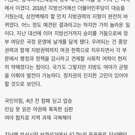
에서 이겼다. 2018년 지방선거에선 더불어민주당이 대승을
거뒀는데, 상전벽해라 할 만치 지방권력의 지형이 완전히 바
뀌었다. 어느 정도 예견된 결과라고는 하지만 가히 놀라운 일
이다. 지난 대선에 이어 지방선거까지 승리를 거둠으로써 정
부 여당은 국정 운영에 날개를 달게 됐다. 우려되는 건 중앙
권력과 함께 지방권력까지 여권 한쪽으로 치우치면서 각 부
문에서 행정과 정책을 감시하고 견제할 사회적 여력이 현저
히 약해졌다는 점이다. 국가도 그렇지만 지방도 여야가 균형
을 이뤄야 발전이 가능하다. 정치권의 진지한 고민이 있어야
할 것으로 보인다.
국민의힘, 4년 전 참패 딛고 압승
민심 못 읽은 야권에 혹독한 심판
여야 협치로 지역 과제 극복해야
지난해 부산시장 보궐선거에서 62.7%의 득표율로 당선됐던