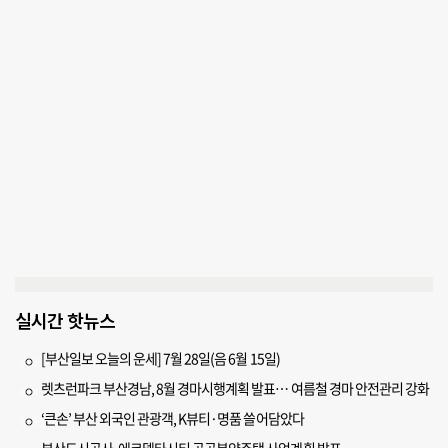
실시간 핫뉴스
[부산일보 오늘의 운세] 7월 28일(음 6월 15일)
렛츠런파크 부산경남, 8월 경마시행계획 발표… 여름철 경마 안전관리 강화
‘큰손’ 부산 외국인 관광객, K뷰티·명품 쓸어담았다