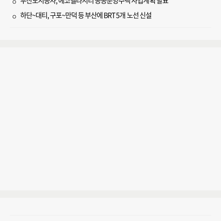
부산도시공사, 에코델타시티 공공분양주택 사업계획 발표
하단~대티, 구포~만덕 등 부산에 BRT 5개 노선 신설