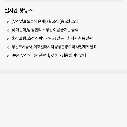
실시간 핫뉴스
[부산일보 오늘의 운세] 7월 28일(음 6월 15일)
낮 해운대, 밤 광안리… 부산 여름 즐기는 공식
울산 트램1호선 진퇴양난…31일 공개회의서 최종 결판
부산도시공사, 에코델타시티 공공분양주택 사업계획 발표
‘큰손’ 부산 외국인 관광객, K뷰티·명품 쓸어담았다