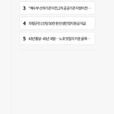
“해수부 산하기관 이전, 2차 공공기관 지방이전과 연계 추진 안 돼”
의령군민 1인당 50만 원 민생안정지원금 지급
43년 통닭·45년 국밥… 노포 맛집이 키운 골목시장 [골목시장, 다시 장날]