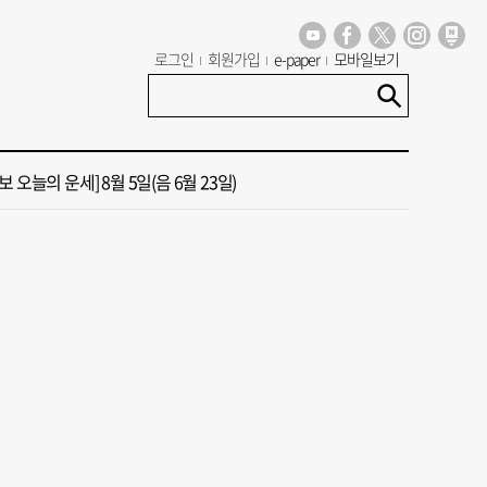
 부산’ 식히려면 꽉 막힌 바람길 53곳 열어라
로그인
회원가입
e-paper
모바일보기
13호 태풍 돌핀 경로, 내주 중국 상륙…'불가마 더위' 언제까지
 오늘의 운세] 8월 5일(음 6월 23일)
 가이드' 자처한 한동훈…'구포데이'로 북구 알리기 총력
도 폭염 예상 못 해” 골프 예약 취소 속출
 부산’ 식히려면 꽉 막힌 바람길 53곳 열어라
13호 태풍 돌핀 경로, 내주 중국 상륙…'불가마 더위' 언제까지