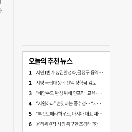
채
.
오늘의 추천 뉴스
서면1번가 상권활성화, 금정구 용역 그대로 ‘복붙’
지방 국립대생에 전액 장학금 검토
“해양수도 완성 위해 인프라·교육·세제 등 전방위 지원”…부산해양수도특별법’ 개정안 발의
“지원하라” 손짓하는 중수청… “지켜보자” 머뭇대는 검찰
“부산오페라하우스, 아시아 대표 제작 극장 지향해야”
윤리위원장 사퇴 촉구한 조경태 “한동훈 제명 철회해야”