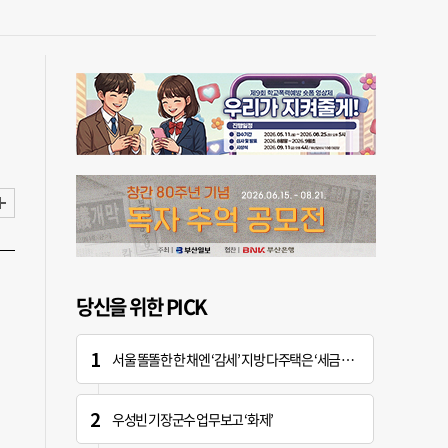
당신을 위한 PICK
서울 똘똘한 한 채엔 ‘감세’ 지방 다주택은 ‘세금 폭탄’
우성빈 기장군수 업무보고 ‘화제’