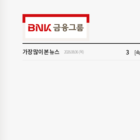
9
[
1
[속
3
[
가장 많이 본 뉴스
5
"아
2026.08.06 (목)
7
해
9
[
1
[속