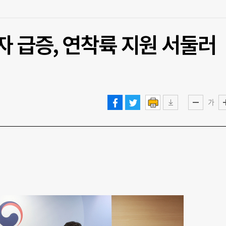
자 급증, 연착륙 지원 서둘러
가