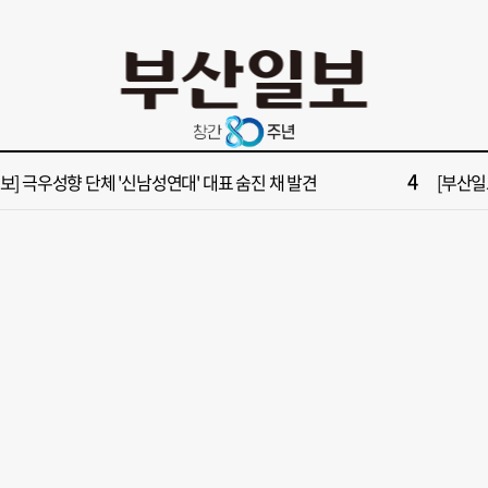
10
부산일보 오늘의 운세] 8월 6일(음 6월 24일)
‘불가마
2
보] 폭염 부추기는 제13호 태풍 '돌핀' 이동경로 유동적…북쪽으로 꺾일까
[속보] 제
4
속보] 극우성향 단체 '신남성연대' 대표 숨진 채 발견
[부산일보
6
들 결혼했는데, 또"…퇴임 앞두고 가짜 청첩장 뿌린 초등 교장 송치
'구포시장
8
수부 신청사, 북항 재개발 부지 복합항만지구 확정
“이 정
10
부산일보 오늘의 운세] 8월 6일(음 6월 24일)
‘불가마
2
보] 폭염 부추기는 제13호 태풍 '돌핀' 이동경로 유동적…북쪽으로 꺾일까
[속보] 제