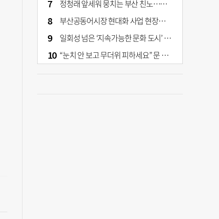
정청래 앞세워 뭉치는 부산 친노…전대 결과가 부산 민주 세력 판도 바꾼다
부산공동어시장 현대화 사업 현장서 오염토 발견
일회성 넘은 ‘지속가능한 문화 도시’ 원동력은 시민 지지 [부산은 열려 있다]
“눈치 안 보고 무더위 피하세요” 문 활짝 연 은행·마트