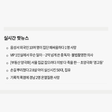
실시간 핫뉴스
음성서 외국인 10여 명이 집단 패싸움하다 1명 사망
VIP 1인실에서 무슨 일이…2억 넘게 쓴 중독자·불법촬영한 의사
[부동산 양극화] 서울 집값 잡으려다 지방 다 죽을 판… 초양극화 '경고등'
손길 뿌리쳤다고 8살 아이 실신시킨 50대, 집유
기록적 폭염에 경남 2명 온열질환 사망