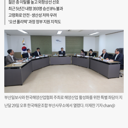
젊은 층 이탈률 높고 외항상선 선호
최근 5년간 내항 393명 승선 8% 불과
고령화로 안전·생산성 저하 우려
‘오션 폴리텍’ 과정 정부 지원 지적도
부산일보사와 한국해양산업협회 주최로 해양산업 활성화를 위한 특별 좌담이 지
난달 29일 오후 한국해운조합 부산사무소에서 열렸다. 이재찬 기자 chan@