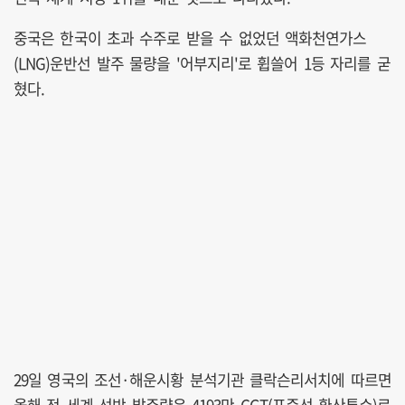
중국은 한국이 초과 수주로 받을 수 없었던 액화천연가스
(LNG)운반선 발주 물량을 '어부지리'로 휩쓸어 1등 자리를 굳
혔다.
29일 영국의 조선·해운시황 분석기관 클락슨리서치에 따르면
올해 전 세계 선박 발주량은 4193만 CGT(표준선 환산톤수)로