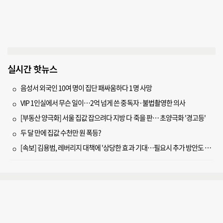
실시간 핫뉴스
음성서 외국인 10여 명이 집단 패싸움하다 1명 사망
VIP 1인실에서 무슨 일이…2억 넘게 쓴 중독자·불법촬영한 의사
[부동산 양극화] 서울 집값 잡으려다 지방 다 죽을 판… 초양극화 '경고등'
두 달 만에 집값 수천만 원 폭등?
[속보] 김용범, 레버리지 대책에 '상당한 효과 기대…필요시 추가 방안도 검토'