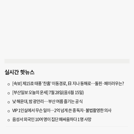
실시간 핫뉴스
[속보] 제15호 태풍 '찬홈' 이동경로, 日 지나 동해로…돌핀·페이러우는?
[부산일보 오늘의 운세] 7월 28일(음 6월 15일)
낮 해운대, 밤 광안리… 부산 여름 즐기는 공식
VIP 1인실에서 무슨 일이…2억 넘게 쓴 중독자·불법촬영한 의사
음성서 외국인 10여 명이 집단 패싸움하다 1명 사망