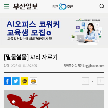
[밀물썰물] 꼬리 자르기
입력 : 2023-01-16 18:22:05
강병균 논설위원 kbg@busan.com
가