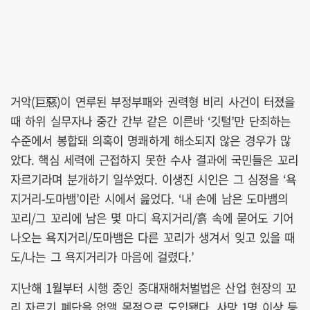
거악(巨惡)이 연루된 부정부패와 권력형 비리 사건이 터졌을
때 하위 실무자나 중간 간부 같은 이른바 ‘깃털’만 단죄하는
수준에서 봉합돼 의혹이 명쾌하게 해소되지 않은 경우가 많
았다. 핵심 세력에 근접하지 못한 수사 결과에 국민들은 꼬리
자르기라며 분개하기 일쑤였다. 이생진 시인은 그 심정을 ‘욕
지거리-도마뱀’이란 시에서 읊었다. ‘내 손에 남은 도마뱀의
꼬리/그 꼬리에 남은 몇 마디 욕지거리/흙 속에 묻어도 기어
나오는 욕지거리/도마뱀은 다른 꼬리가 생겨서 잊고 있을 때
도/나는 그 욕지거리가 마음에 걸렸다.’
지난해 1월부터 시행 중인 중대재해처벌법은 산업 현장의 꼬
리 자르기 폐단을 없앨 목적으로 도입됐다. 사망 1명 이상 등