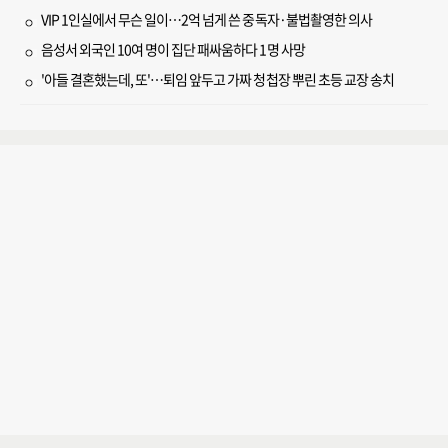
VIP 1인실에서 무슨 일이…2억 넘게 쓴 중독자·불법촬영한 의사
음성서 외국인 10여 명이 집단 패싸움하다 1명 사망
'아들 결혼했는데, 또'…퇴임 앞두고 가짜 청첩장 뿌린 초등 교장 송치