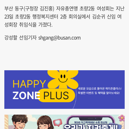
부산 동구(구청장 김진홍) 자유총연맹 초량2동 여성회는 지난
23일 초량2동 행정복지센터 2층 회의실에서 김순귀 신임 여
성회장 취임식을 가졌다.
강성할 선임기자 shgang@busan.com