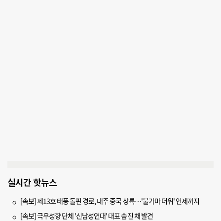
실시간 핫뉴스
[속보] 제13호 태풍 돌핀 경로, 내주 중국 상륙…'불가마 더위' 언제까지
[속보] 극우성향 단체 '신남성연대' 대표 숨진 채 발견