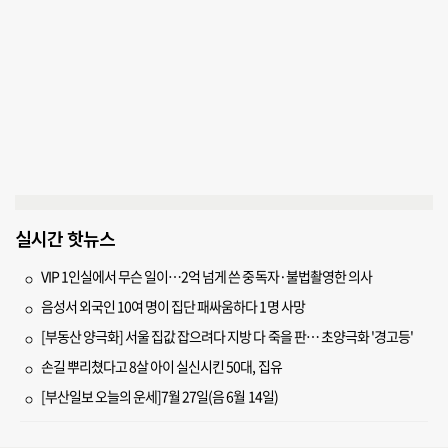
실시간 핫뉴스
VIP 1인실에서 무슨 일이…2억 넘게 쓴 중독자·불법촬영한 의사
음성서 외국인 10여 명이 집단 패싸움하다 1명 사망
[부동산 양극화] 서울 집값 잡으려다 지방 다 죽을 판… 초양극화 '경고등'
손길 뿌리쳤다고 8살 아이 실신시킨 50대, 집유
[부산일보 오늘의 운세]7월 27일(음 6월 14일)