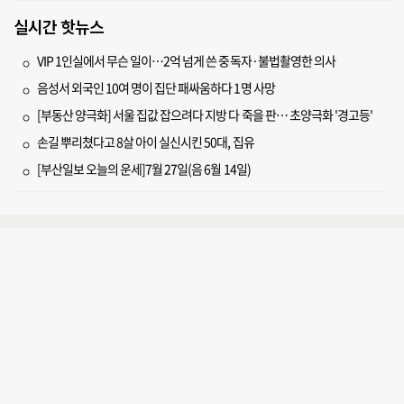
실시간 핫뉴스
VIP 1인실에서 무슨 일이…2억 넘게 쓴 중독자·불법촬영한 의사
음성서 외국인 10여 명이 집단 패싸움하다 1명 사망
[부동산 양극화] 서울 집값 잡으려다 지방 다 죽을 판… 초양극화 '경고등'
손길 뿌리쳤다고 8살 아이 실신시킨 50대, 집유
[부산일보 오늘의 운세]7월 27일(음 6월 14일)