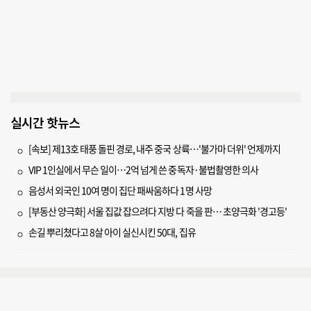
실시간 핫뉴스
[속보] 제13호 태풍 돌핀 경로, 내주 중국 상륙…'불가마 더위' 언제까지
VIP 1인실에서 무슨 일이…2억 넘게 쓴 중독자·불법촬영한 의사
음성서 외국인 10여 명이 집단 패싸움하다 1명 사망
[부동산 양극화] 서울 집값 잡으려다 지방 다 죽을 판… 초양극화 '경고등'
손길 뿌리쳤다고 8살 아이 실신시킨 50대, 집유