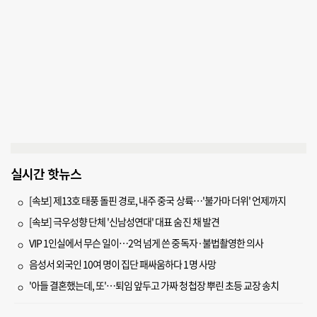
실시간 핫뉴스
[속보] 제13호 태풍 돌핀 경로, 내주 중국 상륙…'불가마 더위' 언제까지
[속보] 극우성향 단체 '신남성연대' 대표 숨진 채 발견
VIP 1인실에서 무슨 일이…2억 넘게 쓴 중독자·불법촬영한 의사
음성서 외국인 10여 명이 집단 패싸움하다 1명 사망
'아들 결혼했는데, 또'…퇴임 앞두고 가짜 청첩장 뿌린 초등 교장 송치