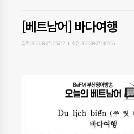
[베트남어] 바다여행
입력 : 2023-09-07 17:56:42
수정 : 2023-09-07 18:00:56