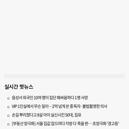
실시간 핫뉴스
음성서 외국인 10여 명이 집단 패싸움하다 1명 사망
VIP 1인실에서 무슨 일이…2억 넘게 쓴 중독자·불법촬영한 의사
손길 뿌리쳤다고 8살 아이 실신시킨 50대, 집유
[부동산 양극화] 서울 집값 잡으려다 지방 다 죽을 판… 초양극화 '경고등'