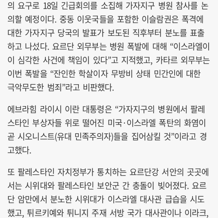
의 요구로 18일 긴급회의를 소집해 가자지구 병원 참사를 논
의할 예정이다. 중동 이웃국들을 포함한 이슬람권은 폭격에
대한 가자지구 당국의 발표가 보도된 직후부터 분노를 표출
하고 나섰다. 요르단 외무부는 병원 폭발에 대해 “이스라엘이
이 심각한 사건에 책임이 있다”고 지적했고, 카타르 외무부는
이번 폭발을 “잔인한 학살이자 무방비 상태 민간인에 대한
극악무도한 범죄”라고 비판했다.
에브라힘 라이시 이란 대통령은 “가자지구의 병원에서 팔레
스타인 부상자들 위로 떨어진 미국·이스라엘 폭탄의 화염이
곧 시오니스트(유대 민족주의자)들을 집어삼킬 것”이라고 경
고했다.
또 팔레스타인 자치정부가 통치하는 요르단강 서안의 곳곳에
서는 시위대와 팔레스타인 보안군 간 충돌이 빚어졌다. 요르
단 암만에서 분노한 시위대가 이스라엘 대사관 급습을 시도
했고, 튀르키예와 튀니지 주재 서방 국가 대사관이나 이라크,