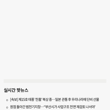
실시간 핫뉴스
[속보] 제15호 태풍 '찬홈' 북상 중…일본 관통 후 우리나라에 단비 선물
원점 돌아간 범천기지창…“부산시가 사업구조 전면 재검토 나서야'