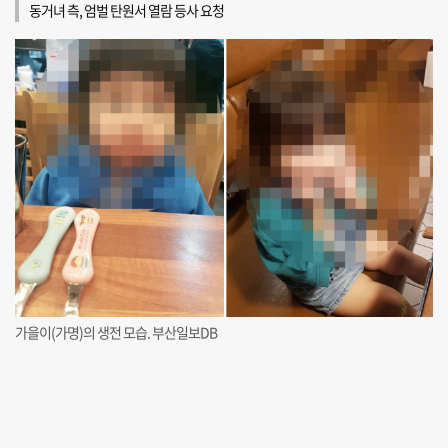
동거녀 측, 엄벌 탄원서 열람 등사 요청
가을이(가명)의 생전 모습. 부산일보DB