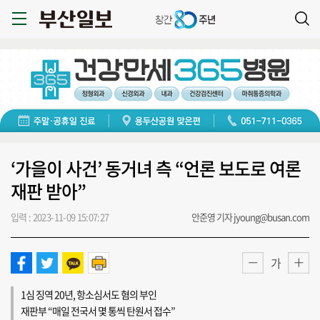
‘가을이 사건’ 동거녀 측 “언론 보도로 여론
재판 받아”
입력 : 2023-11-09 15:07:27
안준영 기자 jyoung@busan.com
가
1심 징역 20년, 항소심서도 혐의 부인
재판부 “매일 전국서 몇 통씩 탄원서 접수”