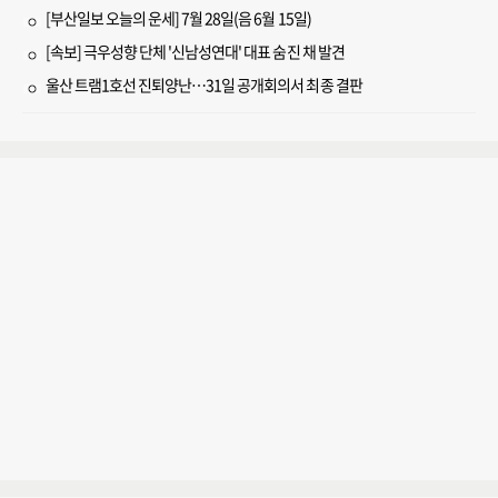
[부산일보 오늘의 운세] 7월 28일(음 6월 15일)
[속보] 극우성향 단체 '신남성연대' 대표 숨진 채 발견
울산 트램1호선 진퇴양난…31일 공개회의서 최종 결판