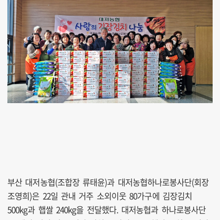
부산 대저농협(조합장 류태윤)과 대저농협하나로봉사단(회장
조영희)은 22일 관내 거주 소외이웃 80가구에 김장김치
500kg과 햅쌀 240kg을 전달했다. 대저농협과 하나로봉사단