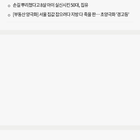
손길 뿌리쳤다고 8살 아이 실신시킨 50대, 집유
[부동산 양극화] 서울 집값 잡으려다 지방 다 죽을 판… 초양극화 '경고등'