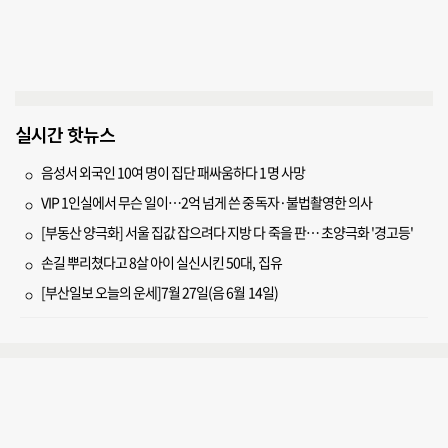
실시간 핫뉴스
음성서 외국인 10여 명이 집단 패싸움하다 1명 사망
VIP 1인실에서 무슨 일이…2억 넘게 쓴 중독자·불법촬영한 의사
[부동산 양극화] 서울 집값 잡으려다 지방 다 죽을 판… 초양극화 '경고등'
손길 뿌리쳤다고 8살 아이 실신시킨 50대, 집유
[부산일보 오늘의 운세]7월 27일(음 6월 14일)