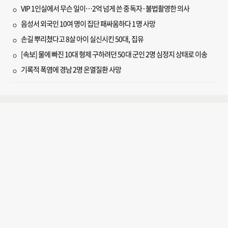
VIP 1인실에서 무슨 일이…2억 넘게 쓴 중독자·불법촬영한 의사
음성서 외국인 10여 명이 집단 패싸움하다 1명 사망
손길 뿌리쳤다고 8살 아이 실신시킨 50대, 집유
[속보] 물에 빠진 10대 형제 구하려던 50대 군인 2명 심정지 상태로 이송
기록적 폭염에 경남 2명 온열질환 사망