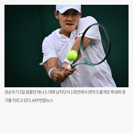
권순우가 2일 윔블던 테니스 대회 남자단식 1회전에서 덴마크 홀게르 루네와 경
기를 치르고 있다. AFP연합뉴스