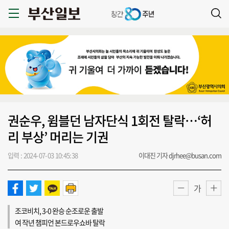
권순우, 윔블던 남자단식 1회전 탈락…‘허
리 부상’ 머리는 기권
입력 : 2024-07-03 10:45:38
이대진 기자 djrhee@busan.com
가
조코비치, 3-0 완승 순조로운 출발
여 작년 챔피언 본드로우쇼바 탈락