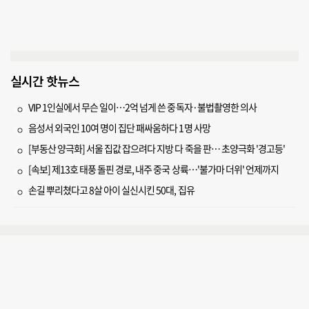
실시간 핫뉴스
VIP 1인실에서 무슨 일이…2억 넘게 쓴 중독자·불법촬영한 의사
음성서 외국인 10여 명이 집단 패싸움하다 1명 사망
[부동산 양극화] 서울 집값 잡으려다 지방 다 죽을 판… 초양극화 '경고등'
[속보] 제13호 태풍 돌핀 경로, 내주 중국 상륙…'불가마 더위' 언제까지
손길 뿌리쳤다고 8살 아이 실신시킨 50대, 집유