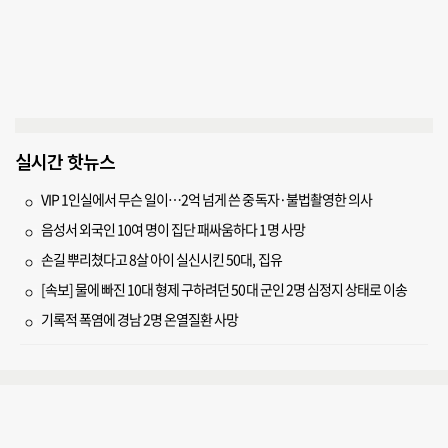
실시간 핫뉴스
VIP 1인실에서 무슨 일이…2억 넘게 쓴 중독자·불법촬영한 의사
음성서 외국인 10여 명이 집단 패싸움하다 1명 사망
손길 뿌리쳤다고 8살 아이 실신시킨 50대, 집유
[속보] 물에 빠진 10대 형제 구하려던 50대 군인 2명 심정지 상태로 이송
기록적 폭염에 경남 2명 온열질환 사망