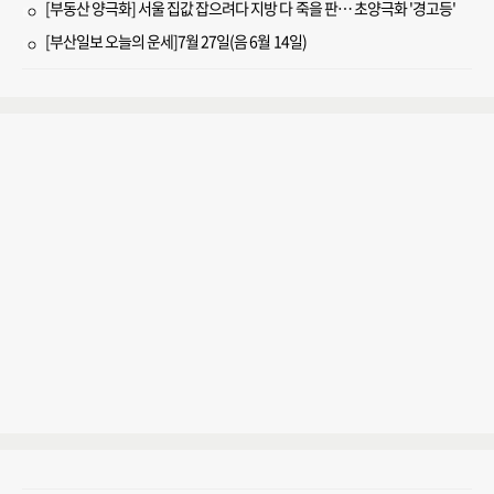
[부동산 양극화] 서울 집값 잡으려다 지방 다 죽을 판… 초양극화 '경고등'
[부산일보 오늘의 운세]7월 27일(음 6월 14일)