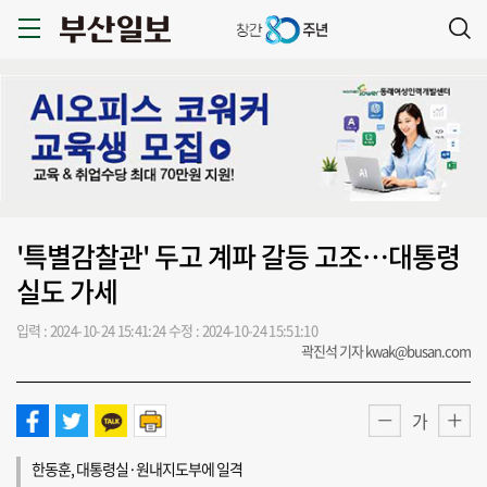
'특별감찰관' 두고 계파 갈등 고조…대통령
실도 가세
입력 : 2024-10-24 15:41:24
수정 : 2024-10-24 15:51:10
곽진석 기자 kwak@busan.com
가
한동훈, 대통령실·원내지도부에 일격