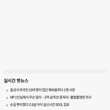
실시간 핫뉴스
음성서 외국인 10여 명이 집단 패싸움하다 1명 사망
VIP 1인실에서 무슨 일이…2억 넘게 쓴 중독자·불법촬영한 의사
손길 뿌리쳤다고 8살 아이 실신시킨 50대, 집유