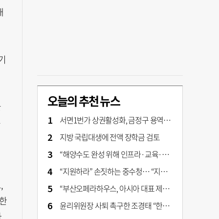
대
기
오늘의 추천 뉴스
을
서면1번가 상권활성화, 금정구 용역 그대로 ‘복붙’
부
지방 국립대생에 전액 장학금 검토
“해양수도 완성 위해 인프라·교육·세제 등 전방위 지원”…부산해양수도특별법’ 개정안 발의
“지원하라” 손짓하는 중수청… “지켜보자” 머뭇대는 검찰
,
“부산오페라하우스, 아시아 대표 제작 극장 지향해야”
범한
윤리위원장 사퇴 촉구한 조경태 “한동훈 제명 철회해야”
하