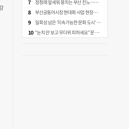
정청래 앞세워 뭉치는 부산 친노…전대 결과가 부산 민주 세력 판도 바꾼다
강
부산공동어시장 현대화 사업 현장서 오염토 발견
일회성 넘은 ‘지속가능한 문화 도시’ 원동력은 시민 지지 [부산은 열려 있다]
“눈치 안 보고 무더위 피하세요” 문 활짝 연 은행·마트