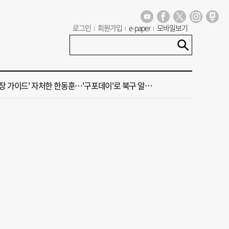
 오늘의 운세] 8월 4일(음 6월 22일)
로그인
회원가입
e-paper
모바일보기
 극우성향 단체 '신남성연대' 대표 숨진 채 발견
 가이드' 자처한 한동훈…'구포데이'로 북구 알리기 총력
룸촌 덮친 페인트 공장 화재…1명 사망·1명 중상
 오늘의 운세] 8월 5일(음 6월 23일)
 오늘의 운세] 8월 4일(음 6월 22일)
 극우성향 단체 '신남성연대' 대표 숨진 채 발견