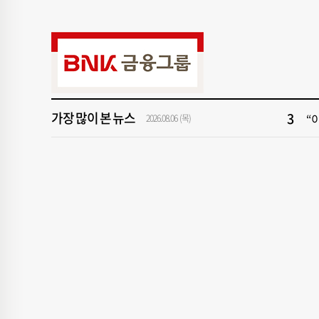
9
“
1
[속
3
“
가장 많이 본 뉴스
5
2
2026.08.06 (목)
7
‘
9
“
1
[속