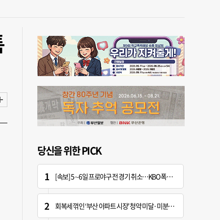
특
당신을 위한 PICK
[속보] 5∼6일 프로야구 전 경기 취소…KBO 폭염 긴급대책 회의 개최
회복세 꺾인 ‘부산 아파트 시장’ 청약 미달·미분양 심화