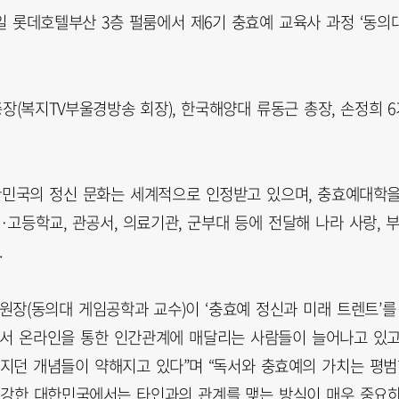
4일 롯데호텔부산 3층 펄룸에서 제6기 충효예 교육사 과정 ‘동의
장(복지TV부울경방송 회장), 한국해양대 류동근 총장, 손정희 6
한민국의 정신 문화는 세계적으로 인정받고 있으며, 충효예대학
·고등학교, 관공서, 의료기관, 군부대 등에 전달해 나라 사랑, 
.
원장(동의대 게임공학과 교수)이 ‘충효예 정신과 미래 트렌트’를
면서 온라인을 통한 인간관계에 매달리는 사람들이 늘어나고 있고
지던 개념들이 약해지고 있다”며 “독서와 충효예의 가치는 평
 강한 대한민국에서는 타인과의 관계를 맺는 방식이 매우 중요