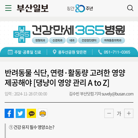
반려동물 식단, 연령·활동량 고려한 영양
제공해야 [댕냥이 영양 관리 A to Z]
입력 : 2024-11-28 07:00:00
김수빈 부산닷컴 기자 suvely@busan.com
가
① 건강 유지 필수 영양소는?