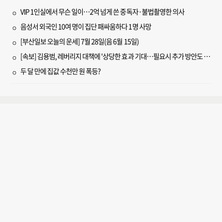
VIP 1인실에서 무슨 일이…2억 넘게 쓴 중독자·불법촬영한 의사
음성서 외국인 10여 명이 집단 패싸움하다 1명 사망
[부산일보 오늘의 운세] 7월 28일(음 6월 15일)
[속보] 김용범, 레버리지 대책에 '상당한 효과 기대…필요시 추가 방안도 검토'
두 달 만에 집값 수천만 원 폭등?