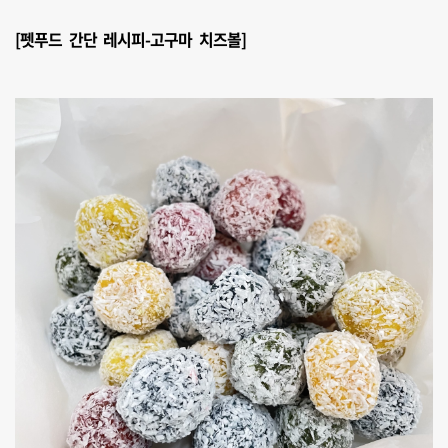
[펫푸드 간단 레시피-고구마 치즈볼]