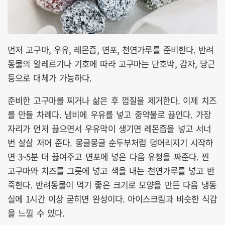
먼저 고구마, 우유, 레몬즙, 면포, 천연가루를 준비한다. 반려
동물의 알레르기나 기호에 따라 고구마는 단호박, 감자, 당근
등으로 대체가 가능하다.
준비한 고구마를 찌거나 삶은 후 껍질을 제거한다. 이제 치즈
를 만들 차례다. 냄비에 우유를 넣고 중약불로 끓인다. 가장
자리가 먼저 끓으면서 우유막이 생기면 레몬즙을 넣고 서너
번 살살 저어 준다. 몽글몽글 순두부처럼 덩어리지기 시작하
면 3~5분 더 끓여주고 면포에 넣은 다음 유청을 짜준다. 찐
고구마와 치즈를 그릇에 넣고 색을 내는 천연가루를 넣고 반
죽한다. 반려동물이 먹기 좋은 크기로 모양을 만든 다음 냉동
실에 1시간 이상 굳히면 완성이다. 아이스크림과 비슷한 식감
을 느낄 수 있다.