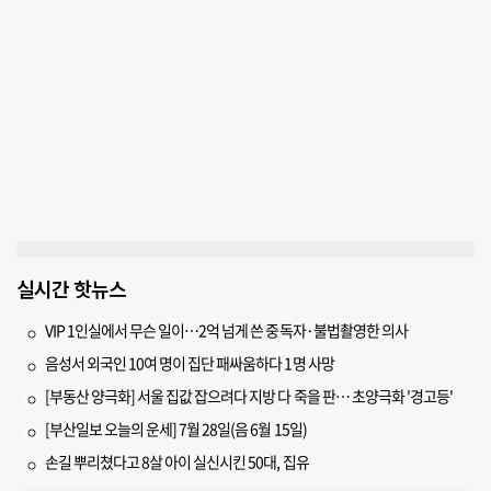
실시간 핫뉴스
VIP 1인실에서 무슨 일이…2억 넘게 쓴 중독자·불법촬영한 의사
음성서 외국인 10여 명이 집단 패싸움하다 1명 사망
[부동산 양극화] 서울 집값 잡으려다 지방 다 죽을 판… 초양극화 '경고등'
[부산일보 오늘의 운세] 7월 28일(음 6월 15일)
손길 뿌리쳤다고 8살 아이 실신시킨 50대, 집유