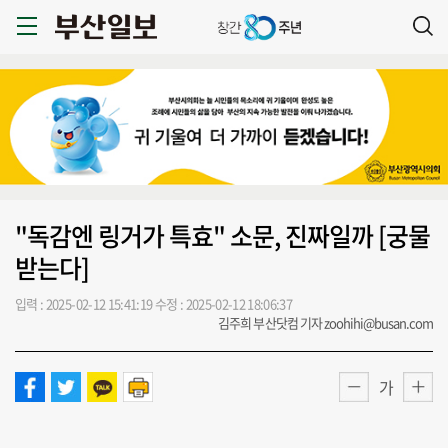
"독감엔 링거가 특효" 소문, 진짜일까 [궁물
받는다]
입력 : 2025-02-12 15:41:19
수정 : 2025-02-12 18:06:37
김주희 부산닷컴 기자 zoohihi@busan.com
가