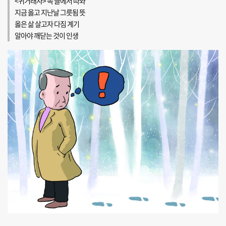
<귀거래사> 속 글에서 따와
지금 옳고 지난날 그릇됨 뜻
옳은 삶 살고자 다짐 계기
알아야 깨닫는 것이 인생