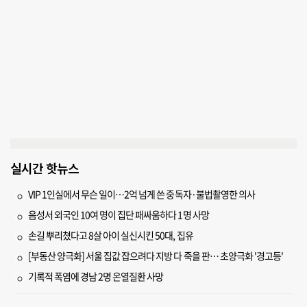
실시간 핫뉴스
VIP 1인실에서 무슨 일이…2억 넘게 쓴 중독자·불법촬영한 의사
음성서 외국인 10여 명이 집단 패싸움하다 1명 사망
손길 뿌리쳤다고 8살 아이 실신시킨 50대, 집유
[부동산 양극화] 서울 집값 잡으려다 지방 다 죽을 판… 초양극화 '경고등'
기록적 폭염에 경남 2명 온열질환 사망