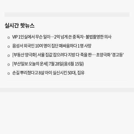
실시간 핫뉴스
VIP 1인실에서 무슨 일이…2억 넘게 쓴 중독자·불법촬영한 의사
음성서 외국인 10여 명이 집단 패싸움하다 1명 사망
[부동산 양극화] 서울 집값 잡으려다 지방 다 죽을 판… 초양극화 '경고등'
[부산일보 오늘의 운세] 7월 28일(음 6월 15일)
손길 뿌리쳤다고 8살 아이 실신시킨 50대, 집유