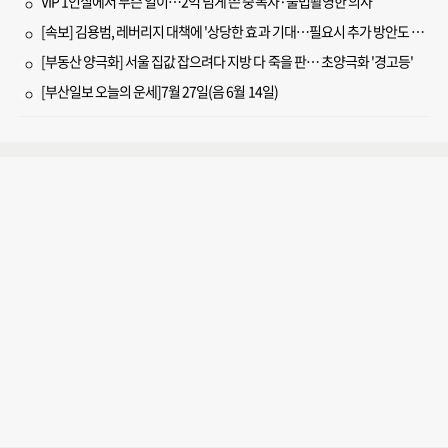
VIP 1인실에서 무슨 일이…2억 넘게 쓴 중독자·불법촬영한 의사
[속보] 김용범, 레버리지 대책에 '상당한 효과 기대…필요시 추가 방안도 검토'
[부동산 양극화] 서울 집값 잡으려다 지방 다 죽을 판… 초양극화 '경고등'
[부산일보 오늘의 운세]7월 27일(음 6월 14일)