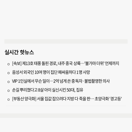
실시간 핫뉴스
[속보] 제13호 태풍 돌핀 경로, 내주 중국 상륙…'불가마 더위' 언제까지
음성서 외국인 10여 명이 집단 패싸움하다 1명 사망
VIP 1인실에서 무슨 일이…2억 넘게 쓴 중독자·불법촬영한 의사
손길 뿌리쳤다고 8살 아이 실신시킨 50대, 집유
[부동산 양극화] 서울 집값 잡으려다 지방 다 죽을 판… 초양극화 '경고등'