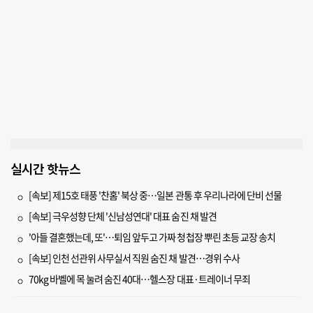
실시간 핫뉴스
[속보] 제15호 태풍 '찬홈' 북상 중…일본 관통 후 우리나라에 단비 선물
[속보] 극우성향 단체 '신남성연대' 대표 숨진 채 발견
'아들 결혼했는데, 또'…퇴임 앞두고 가짜 청첩장 뿌린 초등 교장 송치
[속보] 인천 선관위 사무실서 직원 숨진 채 발견…경위 수사
70kg 바벨에 목 눌려 숨진 40대…헬스장 대표·트레이너 무죄