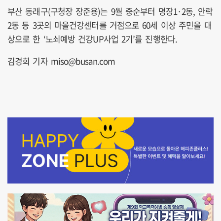
부산 동래구(구청장 장준용)는 9월 중순부터 명장1·2동, 안락
2동 등 3곳의 마을건강센터를 거점으로 60세 이상 주민을 대
상으로 한 ‘노쇠예방 건강UP사업 2기’를 진행한다.
김경희 기자 miso@busan.com