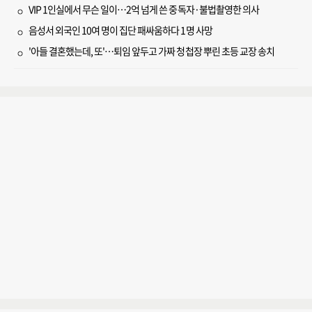
VIP 1인실에서 무슨 일이…2억 넘게 쓴 중독자·불법촬영한 의사
음성서 외국인 10여 명이 집단 패싸움하다 1명 사망
'아들 결혼했는데, 또'…퇴임 앞두고 가짜 청첩장 뿌린 초등 교장 송치