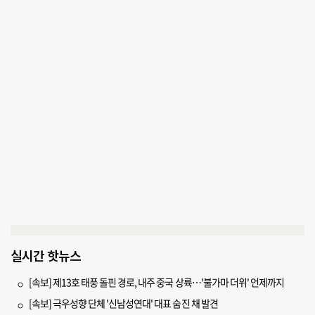
실시간 핫뉴스
[속보] 제13호 태풍 돌핀 경로, 내주 중국 상륙…'불가마 더위' 언제까지
[속보] 극우성향 단체 '신남성연대' 대표 숨진 채 발견