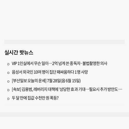
실시간 핫뉴스
VIP 1인실에서 무슨 일이…2억 넘게 쓴 중독자·불법촬영한 의사
음성서 외국인 10여 명이 집단 패싸움하다 1명 사망
[부산일보 오늘의 운세] 7월 28일(음 6월 15일)
[속보] 김용범, 레버리지 대책에 '상당한 효과 기대…필요시 추가 방안도 검토'
두 달 만에 집값 수천만 원 폭등?