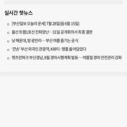
실시간 핫뉴스
[부산일보 오늘의 운세] 7월 28일(음 6월 15일)
울산 트램1호선 진퇴양난…31일 공개회의서 최종 결판
낮 해운대, 밤 광안리… 부산 여름 즐기는 공식
‘큰손’ 부산 외국인 관광객, K뷰티·명품 쓸어담았다
렛츠런파크 부산경남, 8월 경마시행계획 발표… 여름철 경마 안전관리 강화