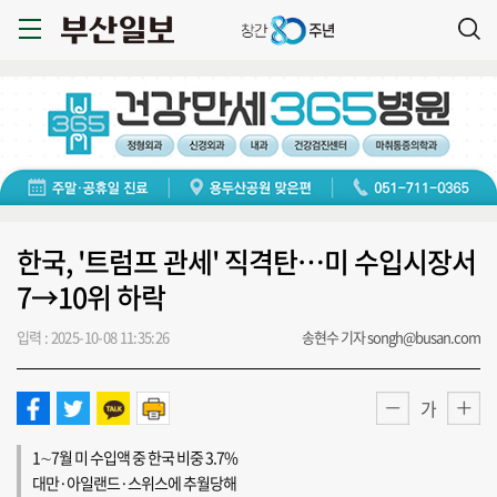
한국, '트럼프 관세' 직격탄…미 수입시장서
7→10위 하락
입력 : 2025-10-08 11:35:26
송현수 기자 songh@busan.com
가
1∼7월 미 수입액 중 한국 비중 3.7%
대만·아일랜드·스위스에 추월당해