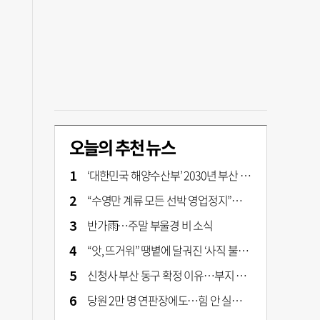
오늘의 추천 뉴스
‘대한민국 해양수산부’ 2030년 부산 북항시대 연다
“수영만 계류 모든 선박 영업정지”… 재개발 속도전
반가雨…주말 부울경 비 소식
“앗, 뜨거워” 땡볕에 달궈진 ‘사직 불가마’ 관중석 무려 70도
신청사 부산 동구 확정 이유…부지 용이성·접근성·집적 가능성이 운명 갈랐다 [해수부 북항 시대]
당원 2만 명 연판장에도…힘 안 실리는 ‘장동혁 사퇴’ 공세