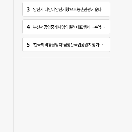
양산시 ‘다담다 양산기행’으로 농촌관광 키운다
부산서 공인중개사 명의 빌려 대표 행세… 수억 원 챙긴 60대 등 3명 송치
‘한국의 비경을 담다’ 금정산 국립공원 지정 기념 전시회