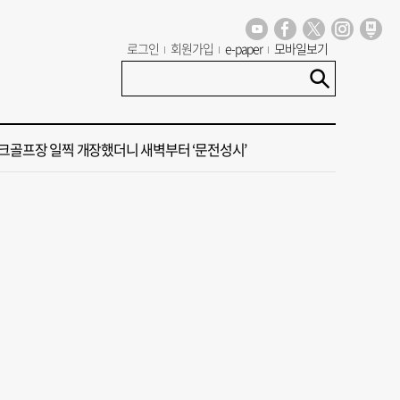
 부산공동어시장 현대화 사업 현장서 오염토 발견
로그인
회원가입
e-paper
모바일보기
신청사, 북항 재개발 부지 복합항만지구 확정
크골프장 일찍 개장했더니 새벽부터 ‘문전성시’
 오늘의 운세] 8월 6일(음 6월 24일)
꺾인 ‘부산 아파트 시장’ 청약 미달·미분양 심화
 부산공동어시장 현대화 사업 현장서 오염토 발견
신청사, 북항 재개발 부지 복합항만지구 확정