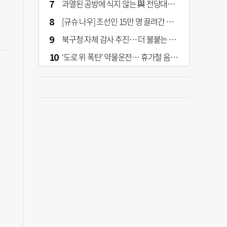
과열된 공방에 식지 않는 與 전당대회… 호남·수도권 집중하는 후보들
[규슈 나우] 조선인 15만 명 끌려간 치쿠호 탄광… 대를 이은 진실 캐기
북구청 자체 감사 추진… 더 불붙는 북구 신청사 갈등
‘도로 위 폭탄’ 약물운전… 휴가철 음주와 병행 단속 [교통안전, 시민이 만든다]