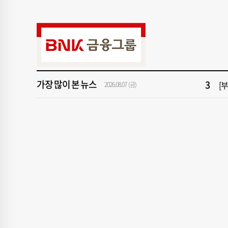
9
서
1
[속
3
[
가장 많이 본 뉴스
2026.08.07 (금)
5
[
7
반
9
서
1
[속