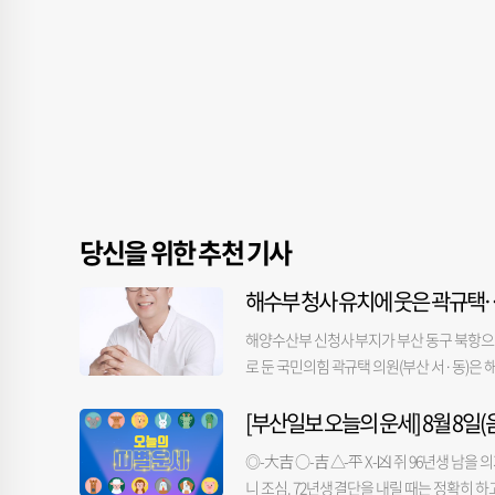
당신을 위한 추천 기사
해수부 청사 유치에 웃은 곽규택
해양수산부 신청사 부지가 부산 동구 북항으
로 둔 국민의힘 곽규택 의원(부산 서·동)은
에 총력을 기울였던 다른 의원들은 아쉬운 결
[부산일보 오늘의 운세] 8월 8일(음
지역구로 둔 곽규택 의원이다. 곽 의원은 발
곽 의원은 해수부와 소속·유관기관의 부산 
◎-大吉 ○-吉 △-平 X-凶 쥐 96년생 남
재개발 활성화를 위한 항만공사법 개정을 주
니 조심. 72년생 결단을 내릴 때는 정확히 