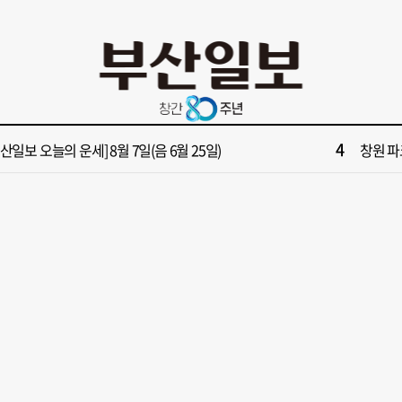
10
면1번가 상권활성화, 금정구 용역 그대로 ‘복붙’
[단독]
2
보] 제13호 태풍 돌핀 경로, 내주 중국 상륙…'불가마 더위' 언제까지
해수부 
4
부산일보 오늘의 운세] 8월 7일(음 6월 25일)
창원 파
6
부산일보 오늘의 운세] 8월 5일(음 6월 23일)
[부산일보
8
가雨…주말 부울경 비 소식
회복세 
10
면1번가 상권활성화, 금정구 용역 그대로 ‘복붙’
[단독]
2
보] 제13호 태풍 돌핀 경로, 내주 중국 상륙…'불가마 더위' 언제까지
해수부 