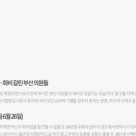
…희비 갈린 부산 의원들
로 확정되면서 유치전에 뛰어든 부산 의원들의 희비도 엇갈리는 모습이다. 동구를 지역
 해사법원 임시청사 유치에 이어 잇단 낭보에 기쁨을 감추지 못하는 반면, 자신의 지역구 
과를 받아 들게 됐다. 6일 해수부의 신청사 부지 발표로 가장 큰 수혜를 입은 인물은 북항
 6월 26일)
표 직후 보도자료를 내고 이번 유치가 그동안의 의정활동이 맺은 결실이라고 자평했다. 
이전을 체계적으로 뒷받침하는 ‘부산 해양수도 이전기관 지원에 관한 특별법’ 제정과 북
을 의지하면 자신의 취약점을 발견할 수 없을 듯. 84년생 유혹에 넘어가 정도에서 벗어나기 쉬
도했다. 최근에는 해양산업 육성과 기업 지원 등을 담은 부산 해양수도 특별법 개정안도 
하고 넘어가야. 60년생 지레짐작으로 하지 말고 주위의 흐름을 살핌이 좋을 듯. 48년생 선택