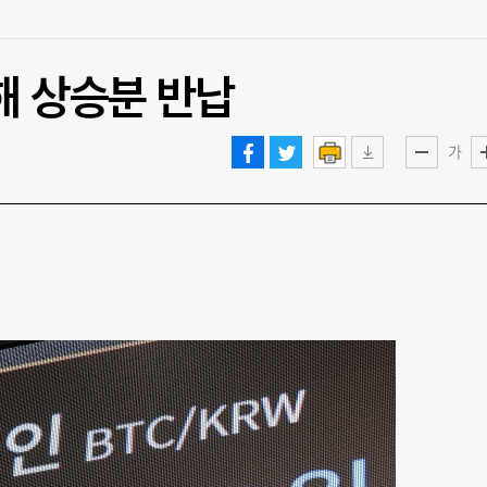
해 상승분 반납
가