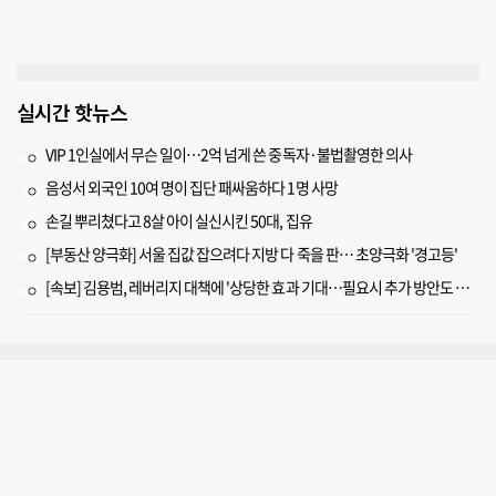
실시간 핫뉴스
VIP 1인실에서 무슨 일이…2억 넘게 쓴 중독자·불법촬영한 의사
음성서 외국인 10여 명이 집단 패싸움하다 1명 사망
손길 뿌리쳤다고 8살 아이 실신시킨 50대, 집유
[부동산 양극화] 서울 집값 잡으려다 지방 다 죽을 판… 초양극화 '경고등'
[속보] 김용범, 레버리지 대책에 '상당한 효과 기대…필요시 추가 방안도 검토'