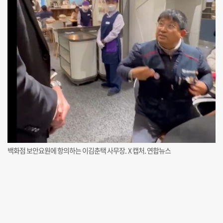
백화점 보안요원에 항의하는 이김춘택 사무장. X 캡처. 연합뉴스