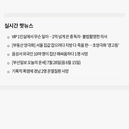
실시간 핫뉴스
VIP 1인실에서 무슨 일이…2억 넘게 쓴 중독자·불법촬영한 의사
[부동산 양극화] 서울 집값 잡으려다 지방 다 죽을 판… 초양극화 '경고등'
음성서 외국인 10여 명이 집단 패싸움하다 1명 사망
[부산일보 오늘의 운세] 7월 28일(음 6월 15일)
기록적 폭염에 경남 2명 온열질환 사망