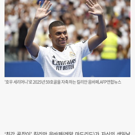
'호우 세리머니'로 2025년 59호골을 자축하는 킬리안 음바페.AFP연합뉴스
‘최강 골잡이’ 킬리안 음바페(레알 마드리드)가 자신의 생일날