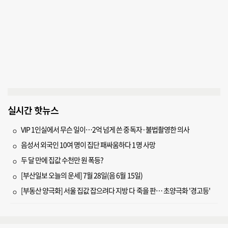
실시간 핫뉴스
VIP 1인실에서 무슨 일이…2억 넘게 쓴 중독자·불법촬영한 의사
음성서 외국인 10여 명이 집단 패싸움하다 1명 사망
두 달 만에 집값 수천만 원 폭등?
[부산일보 오늘의 운세] 7월 28일(음 6월 15일)
[부동산 양극화] 서울 집값 잡으려다 지방 다 죽을 판… 초양극화 '경고등'