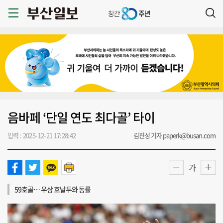
음바페 ‘단일 연도 최다골’ 타이
입력 : 2025-12-21 17:28:42
김진성 기자 paperk@busan.com
가
59호골… 우상 호날두와 동률