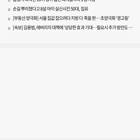
손길 뿌리쳤다고 8살 아이 실신시킨 50대, 집유
[부동산 양극화] 서울 집값 잡으려다 지방 다 죽을 판… 초양극화 '경고등'
[속보] 김용범, 레버리지 대책에 '상당한 효과 기대…필요시 추가 방안도 검토'