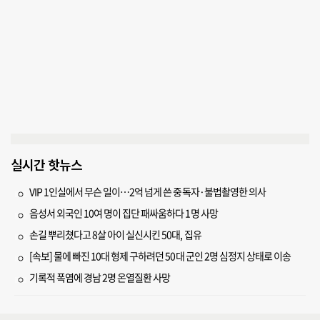
실시간 핫뉴스
VIP 1인실에서 무슨 일이…2억 넘게 쓴 중독자·불법촬영한 의사
음성서 외국인 10여 명이 집단 패싸움하다 1명 사망
손길 뿌리쳤다고 8살 아이 실신시킨 50대, 집유
[속보] 물에 빠진 10대 형제 구하려던 50대 군인 2명 심정지 상태로 이송
기록적 폭염에 경남 2명 온열질환 사망