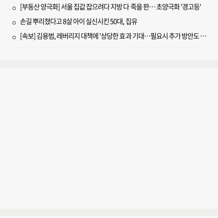
[부동산 양극화] 서울 집값 잡으려다 지방 다 죽을 판… 초양극화 '경고등'
손길 뿌리쳤다고 8살 아이 실신시킨 50대, 집유
[속보] 김용범, 레버리지 대책에 '상당한 효과 기대…필요시 추가 방안도 검토'