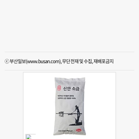
ⓒ 부산일보(www.busan.com), 무단전재 및 수집, 재배포금지