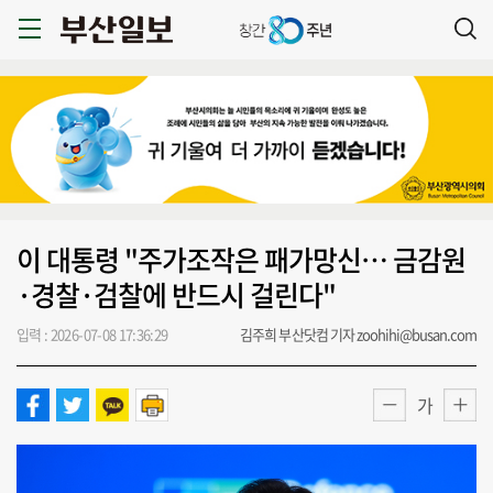
이 대통령 "주가조작은 패가망신… 금감원
·경찰·검찰에 반드시 걸린다"
입력 : 2026-07-08 17:36:29
김주희 부산닷컴 기자 zoohihi@busan.com
가