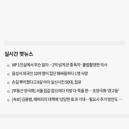
실시간 핫뉴스
VIP 1인실에서 무슨 일이…2억 넘게 쓴 중독자·불법촬영한 의사
음성서 외국인 10여 명이 집단 패싸움하다 1명 사망
손길 뿌리쳤다고 8살 아이 실신시킨 50대, 집유
[부동산 양극화] 서울 집값 잡으려다 지방 다 죽을 판… 초양극화 '경고등'
[속보] 김용범, 레버리지 대책에 '상당한 효과 기대…필요시 추가 방안도 검토'