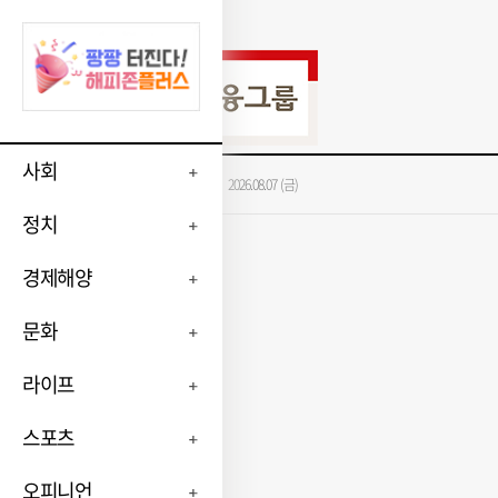
사회
가장 많이 본 뉴스
2026.08.07 (금)
정치
경제해양
문화
라이프
스포츠
오피니언