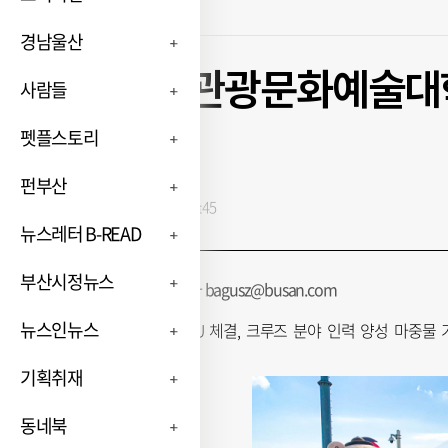
경남울산
영산대 관광문화예술대학
사람들
참여
펫플스토리
펀부산
입력 : 2024-09-13 13:16:45
뉴스레터 B-READ
부산시정뉴스
김현지 부산닷컴 기자 bagusz@busan.com
뉴스인뉴스
환경재단과 MOU 체결, 크루즈 분야 인력 양성 마중물 
기획취재
동네북