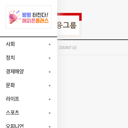
사회
가장 많이 본 뉴스
2026.08.07 (금)
정치
경제해양
문화
라이프
스포츠
오피니언