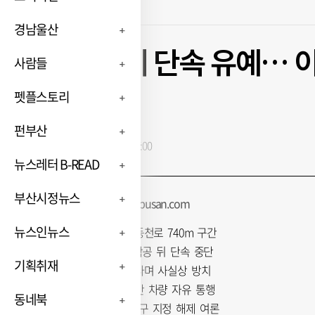
경남울산
4년 넘게 단속 유예…
사람들
구
펫플스토리
펀부산
입력 : 2025-06-23 20:27:00
뉴스레터 B-READ
부산시정뉴스
김동우 기자 friend@busan.com
뉴스인뉴스
버스만 허용된 동천로 740m 구간
중앙대로 BRT 착공 뒤 단속 중단
기획취재
차량 정체 줄인다며 사실상 방치
단속 않으니 일반 차량 자유 통행
동네북
제 기능 못해 지구 지정 해제 여론