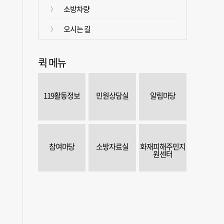
소방차량
오시는 길
퀵 메뉴
119활동정보
민원상담실
알림마당
참여마당
소방자료실
화재피해주민지
원센터