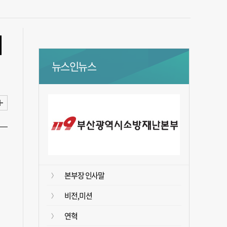
지
뉴스인뉴스
본부장 인사말
비전,미션
연혁