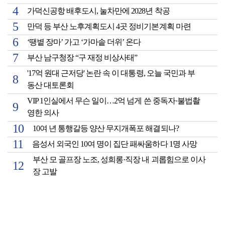
가덕신공항 배후도시, 눌차만에 2028년 착공
만덕 등 부산 노후계획도시 4곳 정비기본계획 마련
‘땡볕 장마’ 가고 ‘가마솥 더위’ 온다
부산 남구청장 “구 재정 비상사태”
'17억 원대 근저당' 논란 속 이 대통령, 오늘 국민과 부
동산 대토론회
VIP 1인실에서 무슨 일이…2억 넘게 쓴 중독자·불법촬
영한 의사
10여 년 통행갈등 양산 무지개폭포 해결되나?
음성서 외국인 10여 명이 집단 패싸움하다 1명 사망
부산 모 골프장 노조, 성희롱·직장 내 괴롭힘으로 이사
장 고발