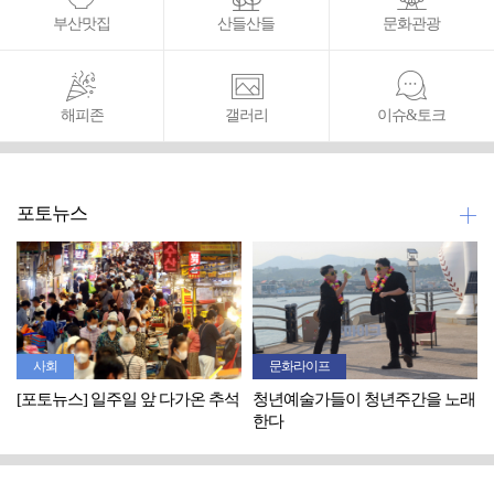
부산맛집
산들산들
문화관광
해피존
갤러리
이슈&토크
포토뉴스
사회
문화라이프
[포토뉴스] 일주일 앞 다가온 추석
청년예술가들이 청년주간을 노래
한다