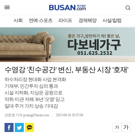
사회
연예·스포츠
라이프
경제해양
사설/칼럼
수영강 '친수공간' 변신, 부동산 시장 '호재'
하수처리장 현대화 사업 본격화
기재부, 민간투자 심의 통과
시설 지하화, 지상은 공원으로
악취·미관 저해 36년 '오명' 딛고
일대 주거 가치 상승 기대감
안준영 기자 jyoung@busan.com
2025-08-10 19:37:00
｜
가
가