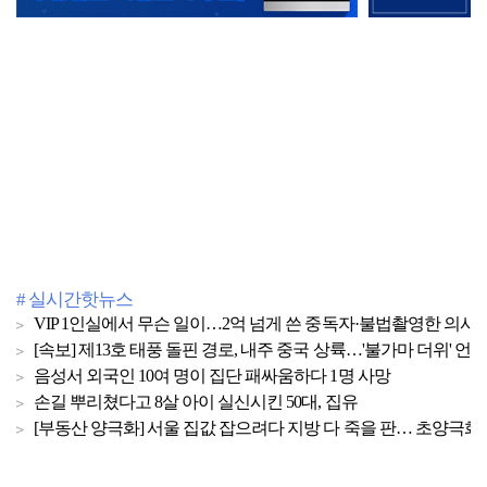
# 실시간핫뉴스
VIP 1인실에서 무슨 일이…2억 넘게 쓴 중독자·불법촬영한 의사
[속보] 제13호 태풍 돌핀 경로, 내주 중국 상륙…'불가마 더위' 언
음성서 외국인 10여 명이 집단 패싸움하다 1명 사망
손길 뿌리쳤다고 8살 아이 실신시킨 50대, 집유
[부동산 양극화] 서울 집값 잡으려다 지방 다 죽을 판… 초양극화 