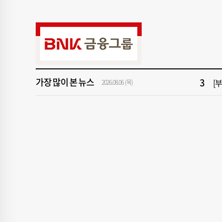
9
“
1
[속
3
[
가장 많이 본 뉴스
5
'
2026.08.06 (목)
7
2
9
“
1
[속