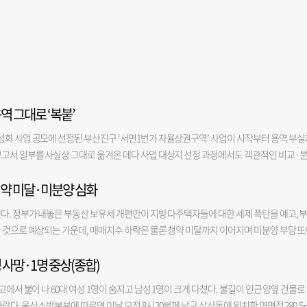
역 그대로 ‘복붙’
성화 사업 공모에 선정된 부산진구 ‘서면1번가 자율상권구역’ 사업이 시작부터 용역 부실
보고서 일부를 사실상 그대로 옮겨온 데다 사업 대상지 선정 과정에서도 객관적인 비교·
 보고서를 바탕으로 70억 규모의 상권 활성화 사업을 추진하면서 사업의 실효성에도 의문
청약 미달·미분양 심화
 ‘서면1번가 자율상권구역 상권 활성화 사업 계획(안)에 관한 의견 청취’를 진행했다고 
은 지난 4월 '2027년 상권활성화' 사업에 선정됐다. 서면1번가 자율상권조합은 내년부
다. 정부가 내놓은 부동산 보유세 개편안이 지방 다주택자들에 대한 세제 폭탄을 예고, 
업을 통해 상권 살리기에 나선다. 주요 사업 내용은 상권 특색을 반영한 거점 공간 조성 등
 것으로 예상되는 가운데, 매매지수 하락은 물론 청약 미달까지 이어지며 미분양 부담 또
 등을 통해 상권을 활성화하는 것이다. 이날 의견 청취에서는 부산진구 자율상권구역 활
에 따르면 7월 마지막주 부산 아파트 매매지수는 99.95로, 전월 대비 -0.06% 하락했다. 
 활성화 지역을 중심으로 상권 현황을 분석하고 상권 쇠퇴에 대응하기 위해 진행됐다. 본
 사망·1명 중상(종합)
2개월 연속 마이너스 상승률에, 하락폭까지 커지면서 지난 8개월간의 회복세가 본격 꺾인 것
한 결과, 연구 개요와 사례 분석 등에서 금정구 용역보고서와 동일한 내용이 다수 확인됐
장 리포트에서 “지역별로는 해운대(0.12%), 동래(0.11%), 북(0.09%)구를 제외하고는
역 상권 활성화 사업 용역도 맡았던 A사가 진행했다. 일부 대목에는 ‘부산진구’ 대신 ‘
에서 불이 나 60대 여성 1명이 숨지고 남성 1명이 크게 다쳤다. 불길이 인근 양옆 건물로
 부산이 7월 -0.01%를 기록하며 본격 하락세로 접어든 것으로 보인다”면서 “서울은 
구 행정 현황을 분석한 보고서 10쪽에는 ‘금정구의 새: 까치’라는 문구가 기재돼 있었다.
따랐다. 울산소방본부에 따르면 이날 오전 8시 20분께 남구 삼산동에 위치한 연면적 280.5