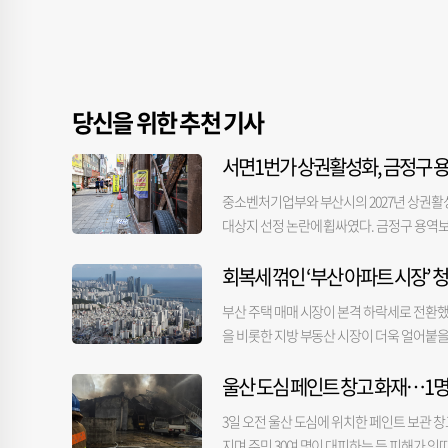
당신을 위한 추천 기사
서면1번가 상권활성화, 금정구 용
중소벤처기업부와 부산시의 2027년 상권활
대상지 선정 논란에 휩싸였다. 금정구 용역
이 부족했다는 비판이 나온다. 부실한 용역
회복세 꺾인 ‘부산 아파트 시장’ 
제기된다. 부산진구청은 지난달 27일 구의회에
일 밝혔다. 부산진구 서면1번가 자율상권구역
부산 주택 매매 시장이 본격 하락세로 전환했
최대 5년간 총사업비 70억 원으로 다양한 사
을 비롯한 지방 부동산 시장이 더욱 얼어붙을
권 환경을 개선하고, 특화상품·브랜드 개발
더욱 커질 것으로 보인다. 5일 한국부동산원 등
를 위한 용역 결과가 제시됐다. 용역은 상권
울산 도심 페인트 창고 화재…1명
난달 -0.04%의 변동률을 보여준 데 이어 
의회에 보고된 관련 용역 결과 보고서를 검토
로 분석됐다. 부동산서베이는 7월 부산 부동산 시
용역을 진행한 업체는 앞서 금정구 자율상권구
3일 오전 울산 도심에 위치한 페인트 보관 창고
든 지역에서 하락했고 KB국민은행 조사에서도
구’라는 표현까지 그대로 남아 있었다. 부산진
지며 주민 30여 명이 대피하는 등 피해가 잇