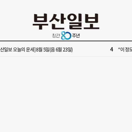
10
부산 영도등대서 꿈같은 하룻밤!”…영도등대 숙소 특별 개방
창업 반
2
보] 폭염 부추기는 제13호 태풍 '돌핀' 이동경로 유동적…북쪽으로 꺾일까
[속보]
4
부산일보 오늘의 운세] 8월 5일(음 6월 23일)
“이 정
6
구포시장 가이드' 자처한 한동훈…'구포데이'로 북구 알리기 총력
‘불가마
8
028년 첫삽 뜬다더니… ‘범천기지창’ 다시 원점
울산 원
10
부산 영도등대서 꿈같은 하룻밤!”…영도등대 숙소 특별 개방
창업 반
2
보] 폭염 부추기는 제13호 태풍 '돌핀' 이동경로 유동적…북쪽으로 꺾일까
[속보]