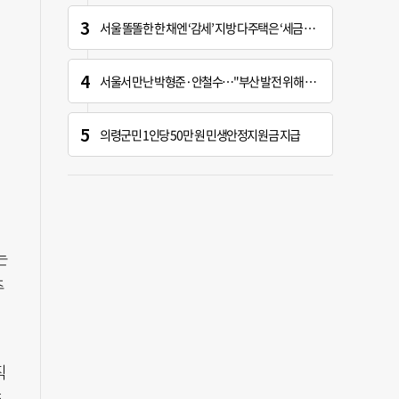
서울 똘똘한 한 채엔 ‘감세’ 지방 다주택은 ‘세금 폭탄’
서울서 만난 박형준·안철수…"부산 발전 위해 힘 보태기로"
의령군민 1인당 50만 원 민생안정지원금 지급
는
주
직