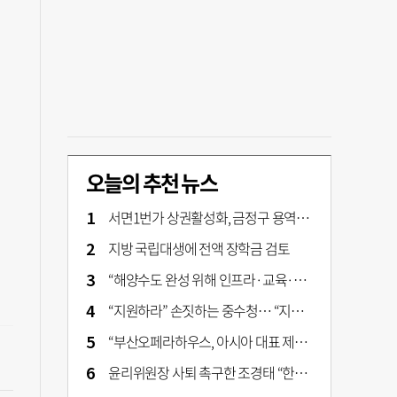
오늘의 추천 뉴스
서면1번가 상권활성화, 금정구 용역 그대로 ‘복붙’
지방 국립대생에 전액 장학금 검토
“해양수도 완성 위해 인프라·교육·세제 등 전방위 지원”…부산해양수도특별법’ 개정안 발의
“지원하라” 손짓하는 중수청… “지켜보자” 머뭇대는 검찰
“부산오페라하우스, 아시아 대표 제작 극장 지향해야”
윤리위원장 사퇴 촉구한 조경태 “한동훈 제명 철회해야”