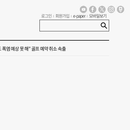
세기 만에 노조 생긴 두 기업, 닮은 꼴 노사 갈등
로그인
회원가입
e-paper
모바일보기
 극우성향 단체 '신남성연대' 대표 숨진 채 발견
도 폭염 예상 못 해” 골프 예약 취소 속출
 부산’ 식히려면 꽉 막힌 바람길 53곳 열어라
룸촌 덮친 페인트 공장 화재…1명 사망·1명 중상
세기 만에 노조 생긴 두 기업, 닮은 꼴 노사 갈등
 극우성향 단체 '신남성연대' 대표 숨진 채 발견