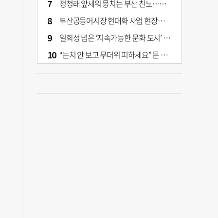
정청래 앞세워 뭉치는 부산 친노…전대 결과가 부산 민주 세력 판도 바꾼다
부산공동어시장 현대화 사업 현장서 오염토 발견
일회성 넘은 ‘지속가능한 문화 도시’ 원동력은 시민 지지 [부산은 열려 있다]
“눈치 안 보고 무더위 피하세요” 문 활짝 연 은행·마트