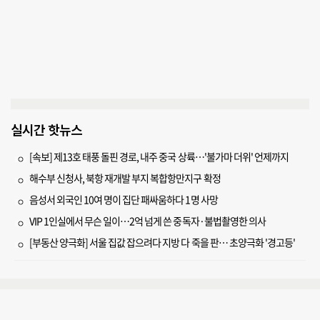
실시간 핫뉴스
[속보] 제13호 태풍 돌핀 경로, 내주 중국 상륙…'불가마 더위' 언제까지
해수부 신청사, 북항 재개발 부지 복합항만지구 확정
음성서 외국인 10여 명이 집단 패싸움하다 1명 사망
VIP 1인실에서 무슨 일이…2억 넘게 쓴 중독자·불법촬영한 의사
[부동산 양극화] 서울 집값 잡으려다 지방 다 죽을 판… 초양극화 '경고등'