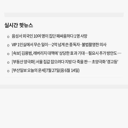
실시간 핫뉴스
음성서 외국인 10여 명이 집단 패싸움하다 1명 사망
VIP 1인실에서 무슨 일이…2억 넘게 쓴 중독자·불법촬영한 의사
[속보] 김용범, 레버리지 대책에 '상당한 효과 기대…필요시 추가 방안도 검토'
[부동산 양극화] 서울 집값 잡으려다 지방 다 죽을 판… 초양극화 '경고등'
[부산일보 오늘의 운세]7월 27일(음 6월 14일)