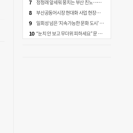
정청래 앞세워 뭉치는 부산 친노…전대 결과가 부산 민주 세력 판도 바꾼다
부산공동어시장 현대화 사업 현장서 오염토 발견
일회성 넘은 ‘지속가능한 문화 도시’ 원동력은 시민 지지 [부산은 열려 있다]
“눈치 안 보고 무더위 피하세요” 문 활짝 연 은행·마트