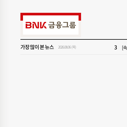
9
[
1
[속
3
[
가장 많이 본 뉴스
2026.08.06 (목)
5
"아
7
해
9
[
1
[속