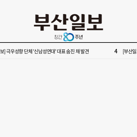
10
부산일보 오늘의 운세] 8월 6일(음 6월 24일)
‘불가마
2
보] 폭염 부추기는 제13호 태풍 '돌핀' 이동경로 유동적…북쪽으로 꺾일까
[속보] 제
4
속보] 극우성향 단체 '신남성연대' 대표 숨진 채 발견
[부산일보
6
들 결혼했는데, 또"…퇴임 앞두고 가짜 청첩장 뿌린 초등 교장 송치
'구포시장
8
수부 신청사, 북항 재개발 부지 복합항만지구 확정
“이 정
10
부산일보 오늘의 운세] 8월 6일(음 6월 24일)
‘불가마
2
보] 폭염 부추기는 제13호 태풍 '돌핀' 이동경로 유동적…북쪽으로 꺾일까
[속보] 제