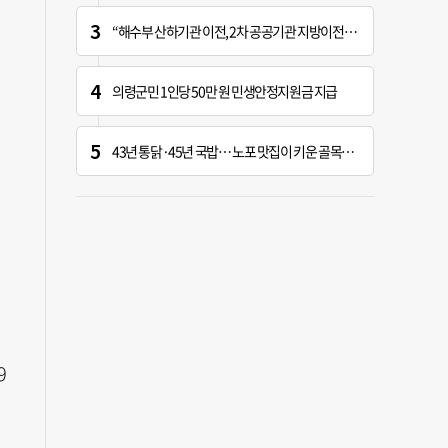
“해수부 산하기관 이전, 2차 공공기관 지방이전과 연계 추진 안 돼”
의령군민 1인당 50만 원 민생안정지원금 지급
43년 통닭·45년 국밥… 노포 맛집이 키운 골목시장 [골목시장, 다시 장날]
9