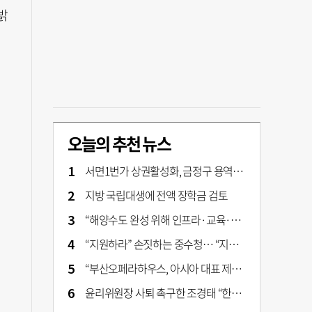
밝
오늘의 추천 뉴스
서면1번가 상권활성화, 금정구 용역 그대로 ‘복붙’
지방 국립대생에 전액 장학금 검토
“해양수도 완성 위해 인프라·교육·세제 등 전방위 지원”…부산해양수도특별법’ 개정안 발의
“지원하라” 손짓하는 중수청… “지켜보자” 머뭇대는 검찰
“부산오페라하우스, 아시아 대표 제작 극장 지향해야”
윤리위원장 사퇴 촉구한 조경태 “한동훈 제명 철회해야”