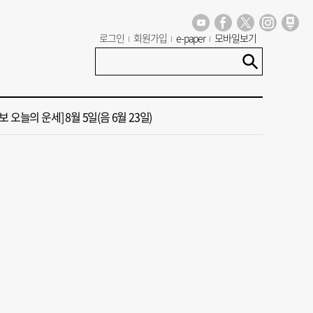
 부산’ 식히려면 꽉 막힌 바람길 53곳 열어라
로그인
회원가입
e-paper
모바일보기
13호 태풍 돌핀 경로, 내주 중국 상륙…'불가마 더위' 언제까지
 오늘의 운세] 8월 5일(음 6월 23일)
 가이드' 자처한 한동훈…'구포데이'로 북구 알리기 총력
도 폭염 예상 못 해” 골프 예약 취소 속출
 부산’ 식히려면 꽉 막힌 바람길 53곳 열어라
13호 태풍 돌핀 경로, 내주 중국 상륙…'불가마 더위' 언제까지