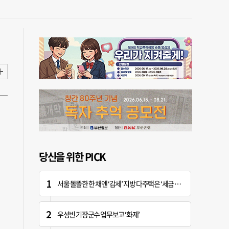
당신을 위한 PICK
서울 똘똘한 한 채엔 ‘감세’ 지방 다주택은 ‘세금 폭탄’
우성빈 기장군수 업무보고 ‘화제’