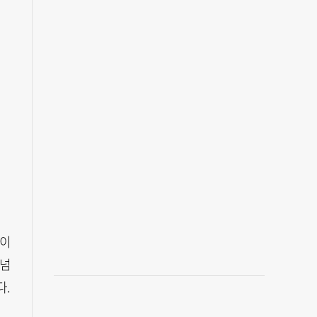
대
없이
 넘
다.